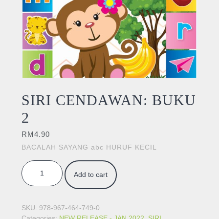
SIRI CENDAWAN: BUKU
2
RM
4.90
BACALAH SAYANG abc HURUF KECIL
SIRI CENDAWAN: BUKU 2 quantity
Add to cart
SKU:
978-967-464-749-0
Categories:
NEW RELEASE - JAN 2022
,
SIRI