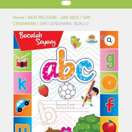
Home
/
NEW RELEASE - JAN 2022
/
SIRI
CENDAWAN
/ SIRI CENDAWAN: BUKU 2