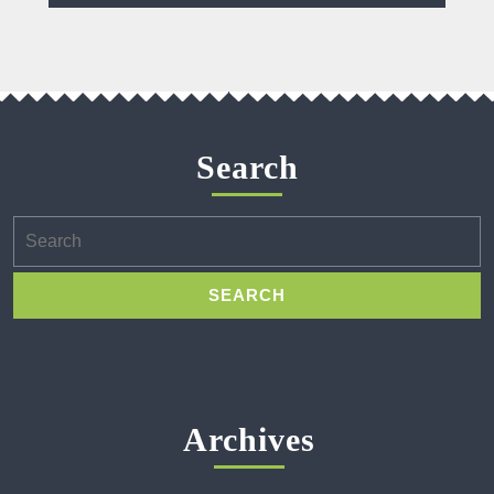
Search
Search
for:
Archives