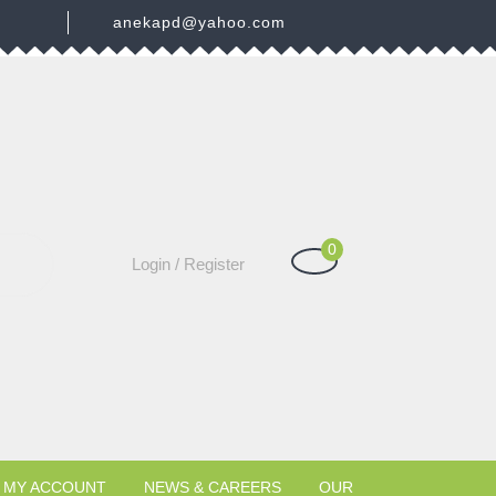
3
anekapd@yahoo.com
0
Shopping
Login
Login / Register
Cart
/
Register
MY ACCOUNT
NEWS & CAREERS
OUR