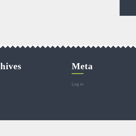
hives
Meta
Log in
Kids WordPress Theme
By VWThemes