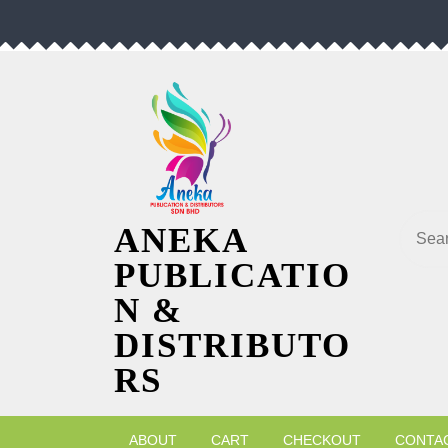
Skip
to
content
Searc
ANEKA
PUBLICATIO
N &
DISTRIBUTO
RS
ABOUT
CART
CHECKOUT
CONTA