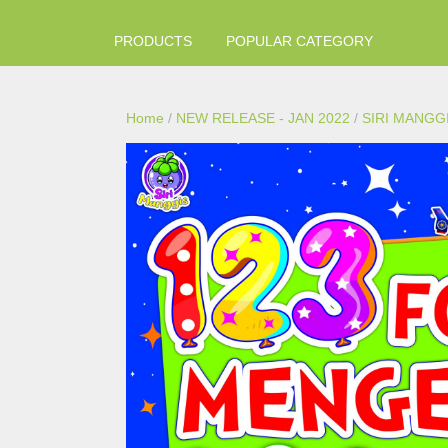
PRODUCTS
POPULAR CATEGORY
Home
/
NEW RELEASE - JAN 2022
/
SIRI MANGG