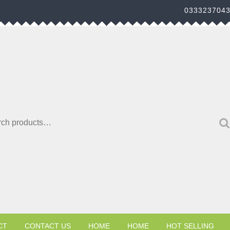
033323704
h for:
CT
CONTACT US
HOME
HOME
HOT SELLING