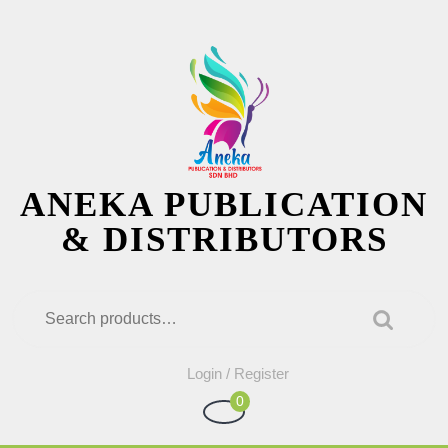
Skip
to
content
ANEKA PUBLICATION
& DISTRIBUTORS
Search for:
Login
Login / Register
/
0
Shopping
Register
Cart