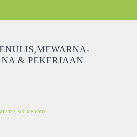
ENULIS,MEWARNA-
NA & PEKERJAAN
 BENTUK,WARNA & PEKERJAAN quantity
AN 2022
,
SIRI MERPATI