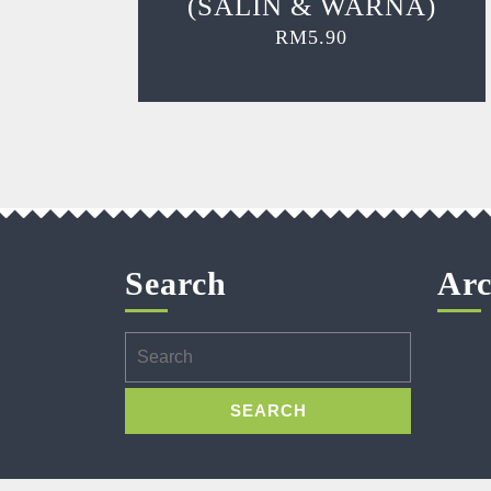
(SALIN & WARNA)
RM
5.90
Search
Arc
Search
for: