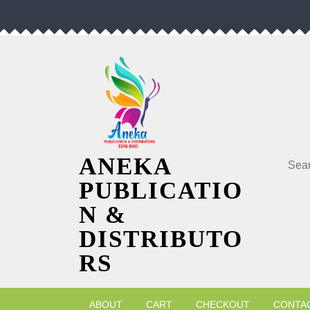
Skip
to
content
Searc
ANEKA
PUBLICATIO
N &
DISTRIBUTO
RS
ABOUT
CART
CHECKOUT
CONTA