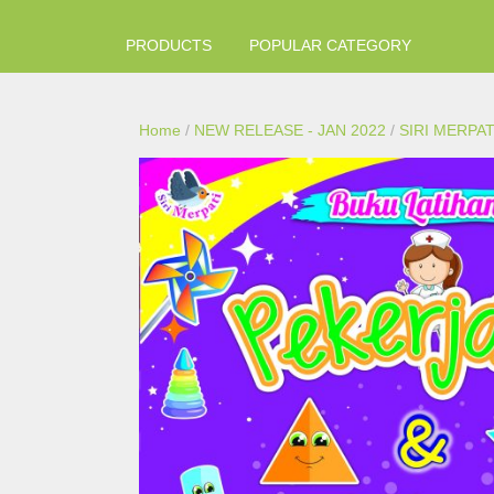
PRODUCTS
POPULAR CATEGORY
Home
/
NEW RELEASE - JAN 2022
/
SIRI MERPAT