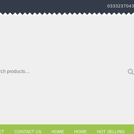
033323704
h for:
CT
CONTACT US
HOME
HOME
HOT SELLING