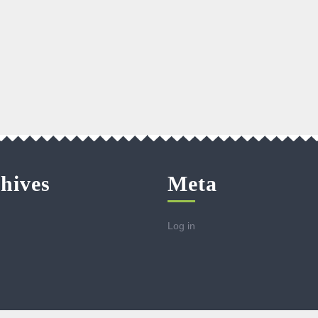
hives
Meta
Log in