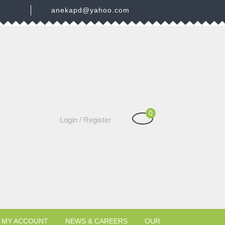
3
anekapd@yahoo.com
0
Shopping
Login
Login / Register
Cart
/
Register
MY ACCOUNT
NEWS & CAREERS
OUR