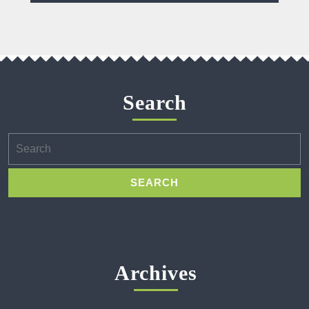
Search
Search
for:
Archives