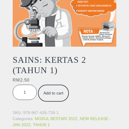
SAINS: KERTAS 2
(TAHUN 1)
RM
2.50
SAINS: KERTAS 2 (TAHUN 1) quantity
Add to cart
SKU:
978-967-426-726-1
Categories:
MODUL BESTARI 2022
,
NEW RELEASE -
JAN 2022
,
TAHUN 1