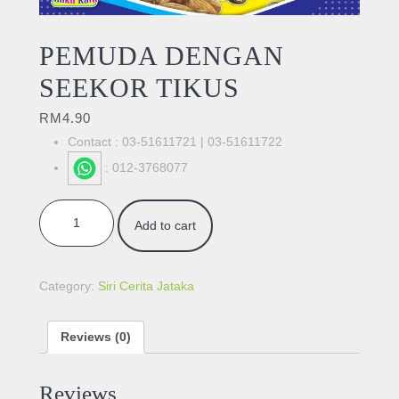
PEMUDA DENGAN
SEEKOR TIKUS
RM
4.90
Contact : 03-51611721 | 03-51611722
: 012-3768077
PEMUDA DENGAN SEEKOR TIKUS quantity
Add to cart
Category:
Siri Cerita Jataka
Reviews (0)
Reviews