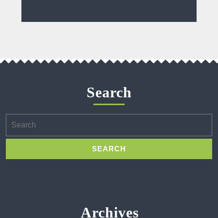
Search
Search
for:
Archives