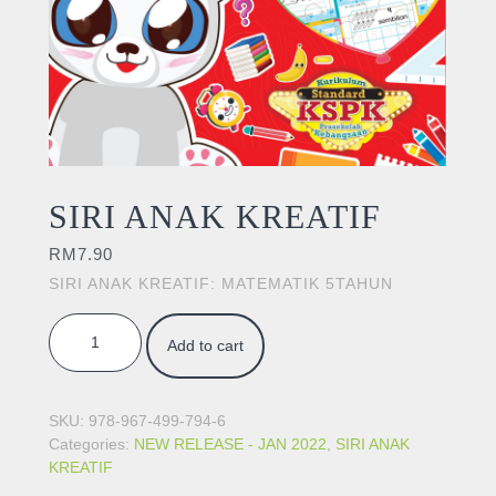
SIRI ANAK KREATIF
RM
7.90
SIRI ANAK KREATIF: MATEMATIK 5TAHUN
SIRI ANAK KREATIF quantity
Add to cart
SKU:
978-967-499-794-6
Categories:
NEW RELEASE - JAN 2022
,
SIRI ANAK
KREATIF