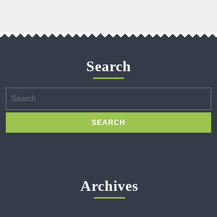
Search
Search
for:
Archives