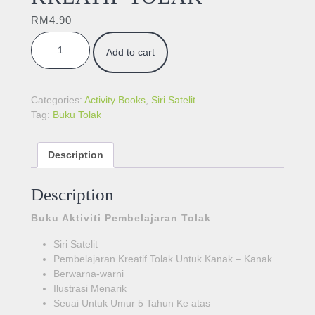
RM
4.90
PEMBELAJARAN KREATIF TOLAK quantity
Add to cart
Categories:
Activity Books
,
Siri Satelit
Tag:
Buku Tolak
Description
Description
Buku Aktiviti Pembelajaran Tolak
Siri Satelit
Pembelajaran Kreatif Tolak Untuk Kanak – Kanak
Berwarna-warni
Ilustrasi Menarik
Seuai Untuk Umur 5 Tahun Ke atas