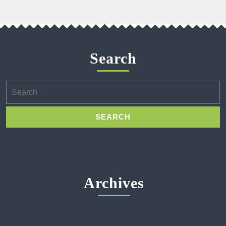
Search
Search
for:
Archives